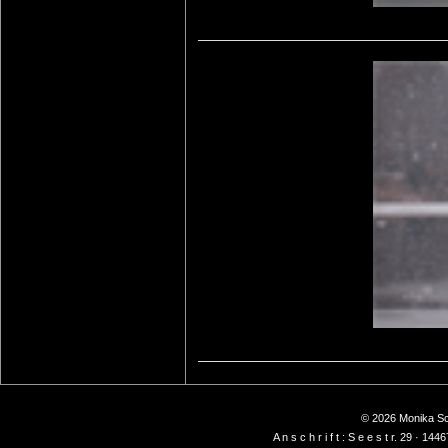
© 2026 Monika Sch
A n s c h r i f t : S e e s t r. 29 ·