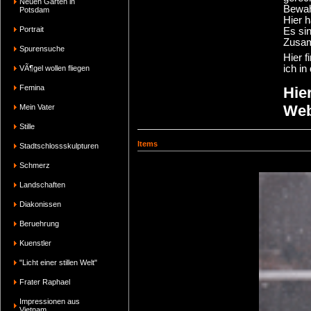
Neuen Garten in
Bewahr
Potsdam
Hier 
Portrait
Es si
Zusam
Spurensuche
Hier 
ich in
VÃ¶gel wollen fliegen
Femina
Hie
Web
Mein Vater
Stille
Items
Stadtschlossskulpturen
Schmerz
Landschaften
Diakonissen
Beruehrung
Kuenstler
"Licht einer stillen Welt"
Frater Raphael
Impressionen aus
Vietnam