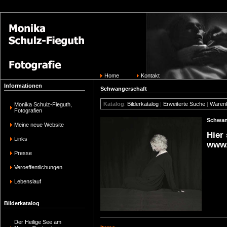
Home
Kontakt
Informationen
Schwangerschaft
Katalog
:
Bilderkatalog
|
Erweiterte Suche
|
Waren
Monika Schulz-Fieguth,
Fotografien
Schwan
Meine neue Website
Hier
Links
www.
Presse
Veroeffentlichungen
Lebenslauf
Bilderkatalog
Der Heilige See am