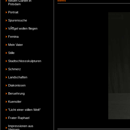
Items
Neuen Garten in
Potsdam
Portrait
Spurensuche
VÃ¶gel wollen fliegen
Femina
Mein Vater
Stille
Stadtschlossskulpturen
Schmerz
Landschaften
Diakonissen
Beruehrung
Kuenstler
"Licht einer stillen Welt"
Frater Raphael
Impressionen aus
Vietnam