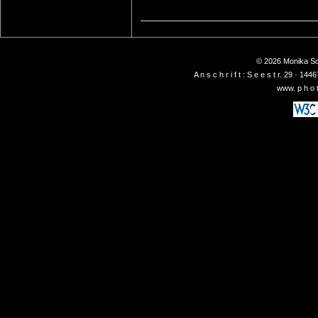
© 2026 Monika Sch
A n s c h r i f t : S e e s t r. 29 ·
www. p h o t 