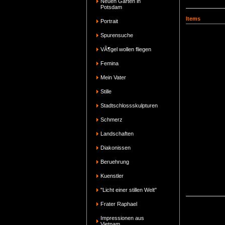
Neuen Garten in
Potsdam
Items
Portrait
Spurensuche
VÃ¶gel wollen fliegen
Femina
Mein Vater
Stille
Stadtschlossskulpturen
Schmerz
Landschaften
Diakonissen
Beruehrung
Kuenstler
"Licht einer stillen Welt"
Frater Raphael
Impressionen aus
Vietnam