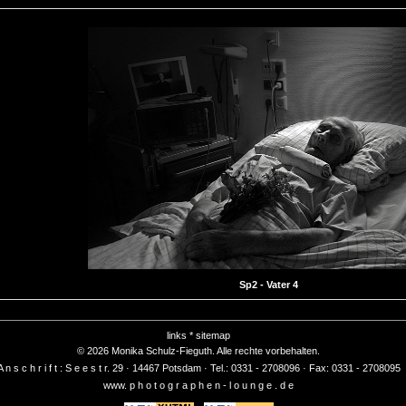
Sp2 - Vater 4
links
* sitemap
© 2026 Monika Schulz-Fieguth. Alle rechte vorbehalten.
A n s c h r i f t : S e e s t r. 29 · 14467 Potsdam · Tel.: 0331 - 2708096 · Fax: 0331 - 2708095
www. p h o t o g r a p h e n - l o u n g e . d e