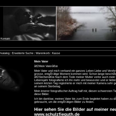
Kontakt
rkatalog
|
Erweiterte Suche
|
Warenkorb
|
Kasse
Mein Vater
â€žMein Vaterâ€œ
Mein Vater und mich verband ein ganzes Leben Liebe und Verehr
grosse, entgÃ¼ltige Moment kommen wird. Schon lange beschÃ¤f
â€žSterbenâ€œ.Nach dem Tode meiner Mutter verlor auch mein Va
Lebensjahr fotografierte ich ihn mehr und bewusster-und er liebte
seinem letzten Tag registrierte er mich mit meiner Kamera sehr ge
an seinem Sterbetag.
Mein innerer fotografischer Auftrag half mir, diesen schwersten T
diese Bilder.
Ich bin dankbar, meinen Vater bis zum Ende begleitet haben zu 
gebraucht, um die entgÃ¼ltigen Bilder zu finden.
Hier sehen Sie die Bilder auf meiner 
www.schulzfieguth.de