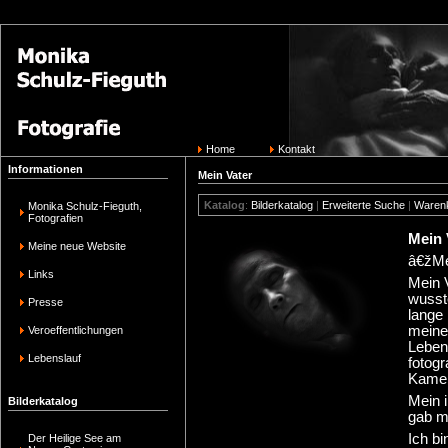
Home
Kontakt
Informationen
Mein Vater
Katalog
:
Bilderkatalog
|
Erweiterte Suche
|
Waren
Monika Schulz-Fieguth,
Fotografien
Mein 
Meine neue Website
â€žMe
Links
Mein 
wusst
Presse
lange
meiner
Veroeffentlichungen
Lebens
Lebenslauf
fotogr
Kamer
Mein i
Bilderkatalog
gab mi
Ich b
Der Heilige See am