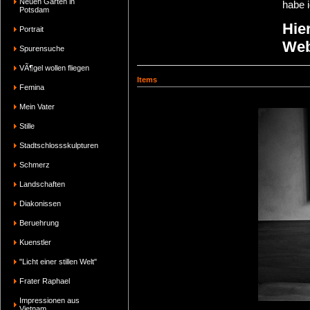
Neuen Garten in
habe i
Potsdam
Hie
Portrait
Web
Spurensuche
VÃ¶gel wollen fliegen
Items
Femina
Mein Vater
Stille
Stadtschlossskulpturen
Schmerz
Landschaften
Diakonissen
Beruehrung
Kuenstler
"Licht einer stillen Welt"
Frater Raphael
Impressionen aus
Vietnam