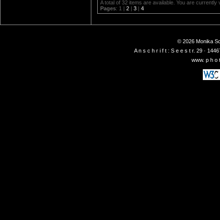
A total of 32 items are available. You are currently
Pages
: 1 |
2
|
3
|
4
© 2026 Monika Sch
A n s c h r i f t : S e e s t r. 29 ·
www. p h o t 