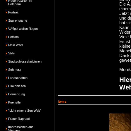
Neuen Garten in
Die Ã
Potsdam
einem
Portrait
Jetzt 
und d
Spurensuche
hat si
Kann 
VÃ¶gel wollen fliegen
Wider
Viele
Femina
Es is
Mein Vater
klein
Manch
Stille
Dankb
gewes
Stadtschlossskulpturen
Monik
Schmerz
Landschaften
Hie
Web
Diakonissen
Beruehrung
Items
Kuenstler
"Licht einer stillen Welt"
Frater Raphael
Impressionen aus
Vietnam