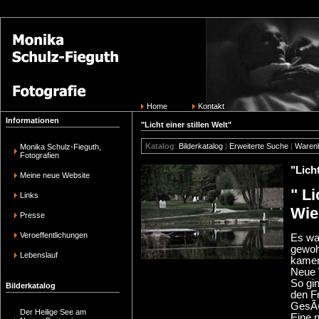
Home
Kontakt
Informationen
"Licht einer stillen Welt"
Katalog
:
Bilderkatalog
|
Erweiterte Suche
|
Waren
Monika Schulz-Fieguth,
Fotografien
"Licht
Meine neue Website
" Li
Links
Wie
Presse
Veroeffentlichungen
Es wa
gewoh
Lebenslauf
kamen
Neue 
So gin
Bilderkatalog
den F
GesÃ¤
Der Heilige See am
Eine n