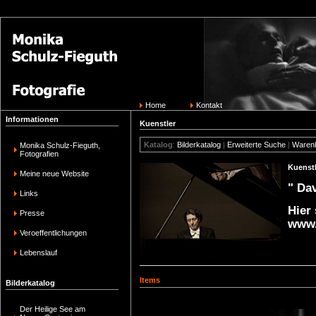
Home
Kontakt
Informationen
Kuenstler
Katalog
:
Bilderkatalog
|
Erweiterte Suche
|
Waren
Monika Schulz-Fieguth,
Fotografien
Kuenstl
Meine neue Website
" Dav
Links
Hier
Presse
www.
Veroeffentlichungen
Lebenslauf
Items
Bilderkatalog
Der Heilige See am