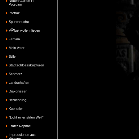
Neuen Garten in
Potsdam
Portrait
Spurensuche
VÃ¶gel wollen fliegen
Femina
Mein Vater
Stille
Stadtschlossskulpturen
Schmerz
Landschaften
Diakonissen
Beruehrung
Kuenstler
"Licht einer stillen Welt"
Frater Raphael
Impressionen aus
Vietnam