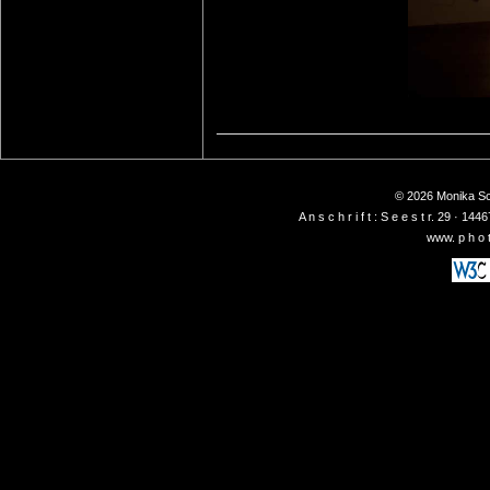
© 2026 Monika Sch
A n s c h r i f t : S e e s t r. 29 ·
www. p h o t 