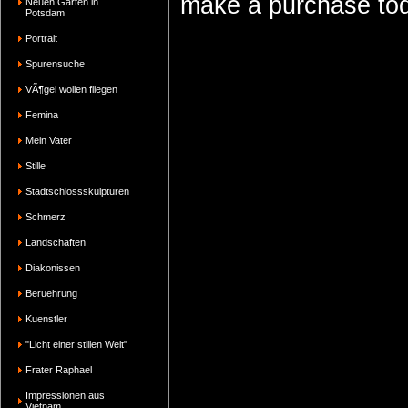
make a purchase tod
Neuen Garten in
Potsdam
Portrait
Spurensuche
VÃ¶gel wollen fliegen
Femina
Mein Vater
Stille
Stadtschlossskulpturen
Schmerz
Landschaften
Diakonissen
Beruehrung
Kuenstler
"Licht einer stillen Welt"
Frater Raphael
Impressionen aus
Vietnam