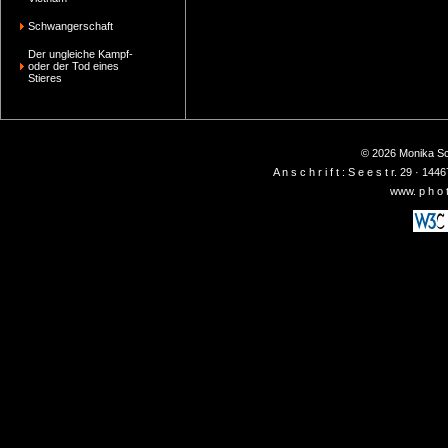
Schwangerschaft
Der ungleiche Kampf-
oder der Tod eines
Stieres
© 2026 Monika Sch
A n s c h r i f t : S e e s t r. 29 ·
www. p h o t 