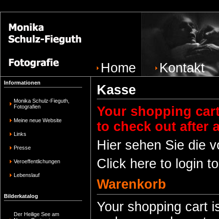
Home
Kontakt
Informationen
Kasse
Monika Schulz-Fieguth,
Fotografien
Your shopping cart 
Meine neue Website
to check out after 
Links
Hier sehen Sie die v
Presse
Click here to login 
Veroeffentlichungen
Lebenslauf
Warenkorb
Bilderkatalog
Your shopping cart is
Der Heilige See am