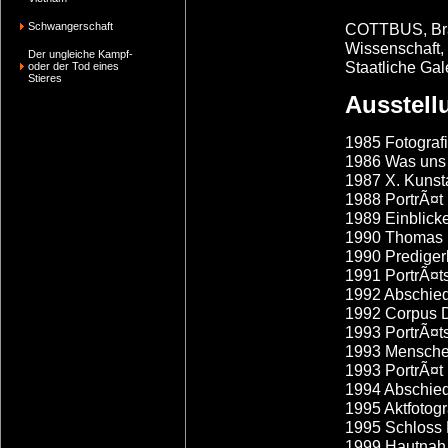
Schwangerschaft
COTTBUS, Bra
Wissenschaft,
Der ungleiche Kampf-
Staatliche G
oder der Tod eines
Stieres
Ausstell
1985 Fotografi
1986 Was uns v
1987 X. Kunst
1988 PortrÃ¤t
1989 Einblick
1990 Thomas K
1990 Predigerk
1991 PortrÃ¤ts
1992 Abschied
1992 Corpus 
1993 PortrÃ¤t
1993 Menschen
1993 PortrÃ¤t
1994 Abschied
1995 Aktfotogr
1995 Schloss L
1999 Hautnah