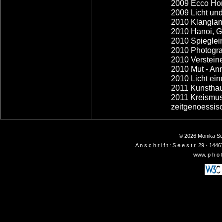
2009 Ecco Ho
2009 Licht un
2010 Klanglan
2010 Hanoi, G
2010 Spieglei
2010 Photogr
2010 Verstein
2010 Mut - Anm
2010 Licht ein
2011 Kunsthaus
2011 Kreismus
zeitgenoessis
© 2026 Monika Sch
A n s c h r i f t : S e e s t r. 29 ·
www. p h o t 