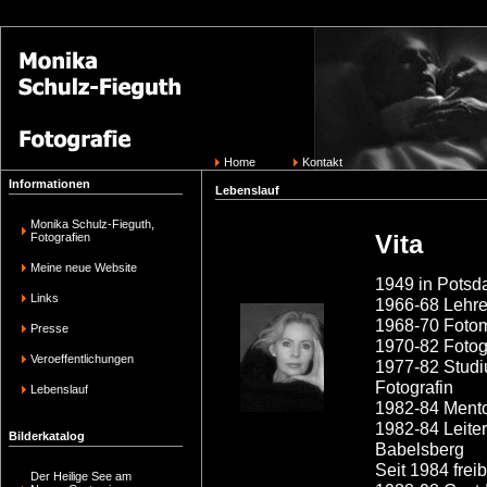
Home
Kontakt
Informationen
Lebenslauf
Monika Schulz-Fieguth,
Vita
Fotografien
Meine neue Website
1949 in Pots
Links
1966-68 Lehre 
1968-70 Foto
Presse
1970-82 Fotogr
Veroeffentlichungen
1977-82 Studi
Fotografin
Lebenslauf
1982-84 Mentor
1982-84 Leiter
Bilderkatalog
Babelsberg
Seit 1984 freib
Der Heilige See am