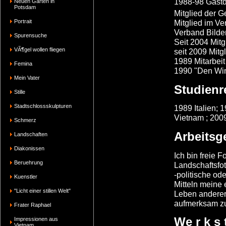
1988-98 Gastd
Neuen Garten in
Potsdam
Mitglied der G
Portrait
Mitglied im V
Verband Bilde
Spurensuche
Seit 2004 Mitg
VÃ¶gel wollen fliegen
seit 2009 Mitg
1989 Mitarbei
Femina
1990 "Den Win
Mein Vater
Studienr
Stille
Stadtschlossskulpturen
1989 Italien;
Vietnam ; 200
Schmerz
Arbeitsg
Landschaften
Diakonissen
Ich bin freie 
Beruehrung
Landschaftsfot
-politische ode
Kuenstler
Mitteln meine 
"Licht einer stillen Welt"
Leben anderer
aufmerksam z
Frater Raphael
We r k s t
Impressionen aus
Vietnam