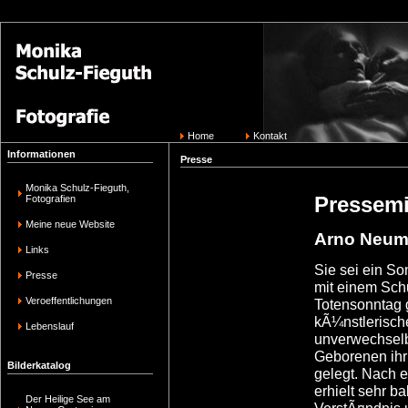
Home
Kontakt
Informationen
Presse
Monika Schulz-Fieguth,
Pressemi
Fotografien
Meine neue Website
Arno Neu
Links
Sie sei ein So
Presse
mit einem Sch
Veroeffentlichungen
Totensonntag 
kÃ¼nstlerische
Lebenslauf
unverwechselb
Geborenen ihr 
Bilderkatalog
gelegt. Nach e
erhielt sehr b
Der Heilige See am