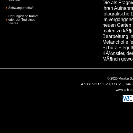
Die als Fragm
ihren Aufnahm
Schwangerschaft
fotografische 
Der ungleiche Kampf-
Im vergangene
oder der Tod eines
Stieres
neuen Garten i
malen zu kÃ¶n
Bearbeitung i
Melancholie fe
Schulz-Fiegut
KÃ¼nstler, de
MÃ¶nch geword
© 2026 Monika Sch
A n s c h r i f t : S e e s t r. 29 ·
www. p h o t 