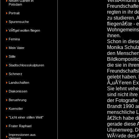
VerstÃ¤ndnis u
Neuen Garten in
Potsdam
Freundschafte
regten in ihr 
Portrait
zu studieren. 
Spurensuche
fliegenâ€œ - 
Wohngemeinscha
VÃ¶gel wollen fliegen
ihnen.
Femina
Schon in diese
Monika Schulz
Mein Vater
den Menschen,
Stille
Bildkompositio
die sie in ihre
Stadtschlossskulpturen
Freundschafts
Schmerz
gelebt haben.
Ã„uÃŸeren Exis
Landschaften
Sie lehnt veh
Diakonissen
sind nicht ihr
der Fotografi
Beruehrung
Brandt 1990 am
Kuenstler
menschliche L
â€žIch habe di
"Licht einer stillen Welt"
gerade diese 
Frater Raphael
Ulanenweg. D
Impressionen aus
WÃ¼rde des Alt
Vietnam