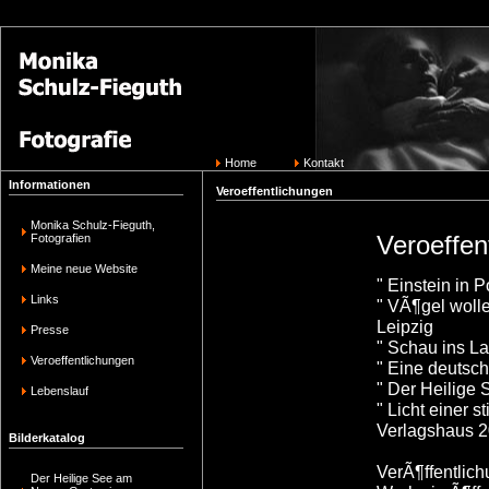
Home
Kontakt
Informationen
Veroeffentlichungen
Monika Schulz-Fieguth,
Veroeffen
Fotografien
Meine neue Website
" Einstein in 
Links
" VÃ¶gel woll
Leipzig
Presse
" Schau ins L
Veroeffentlichungen
" Eine deutsc
" Der Heilige
Lebenslauf
" Licht einer 
Verlagshaus 
Bilderkatalog
VerÃ¶ffentlich
Der Heilige See am