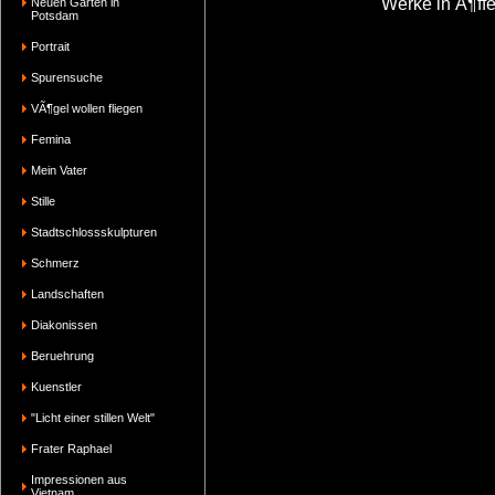
Werke in Ã¶ff
Neuen Garten in
Potsdam
Portrait
Spurensuche
VÃ¶gel wollen fliegen
Femina
Mein Vater
Stille
Stadtschlossskulpturen
Schmerz
Landschaften
Diakonissen
Beruehrung
Kuenstler
"Licht einer stillen Welt"
Frater Raphael
Impressionen aus
Vietnam