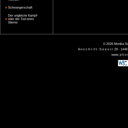
Schwangerschaft
Der ungleiche Kampf-
oder der Tod eines
Stieres
© 2026 Monika Sch
A n s c h r i f t : S e e s t r. 29 ·
www. p h o t 