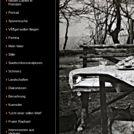
Neuen Garten in
Potsdam
Portrait
Spurensuche
VÃ¶gel wollen fliegen
Femina
Mein Vater
Stille
Stadtschlossskulpturen
Schmerz
Landschaften
Diakonissen
Beruehrung
Kuenstler
"Licht einer stillen Welt"
Frater Raphael
Impressionen aus
Vietnam