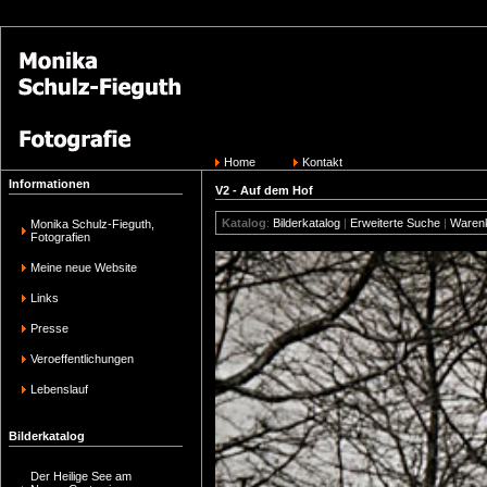
Home
Kontakt
Informationen
V2 - Auf dem Hof
Katalog
:
Bilderkatalog
|
Erweiterte Suche
|
Waren
Monika Schulz-Fieguth,
Fotografien
Meine neue Website
Links
Presse
Veroeffentlichungen
Lebenslauf
Bilderkatalog
Der Heilige See am