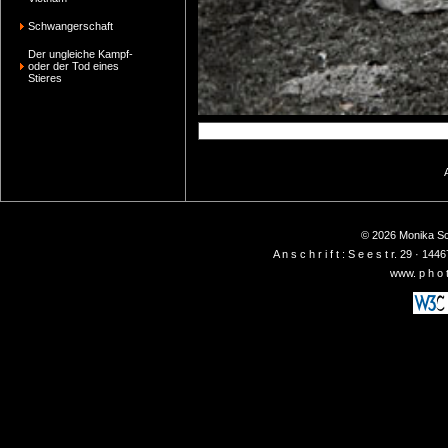
Schwangerschaft
Der ungleiche Kampf-
oder der Tod eines
Stieres
© 2026 Monika Sch
A n s c h r i f t : S e e s t r. 29 ·
www. p h o t 