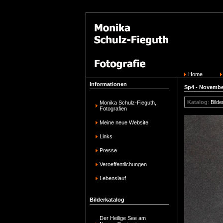
Home
Informationen
Sp4 - Novembe
Katalog
:
Bilde
Monika Schulz-Fieguth,
Fotografien
Meine neue Website
Links
Presse
Veroeffentlichungen
Lebenslauf
Bilderkatalog
Der Heilige See am