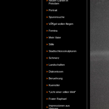
Neuen Garten in
Potsdam
Portrait
Spurensuche
VÃ¶gel wollen fliegen
Femina
Mein Vater
Stille
Stadtschlossskulpturen
Schmerz
Landschaften
Diakonissen
Beruehrung
Kuenstler
"Licht einer stillen Welt"
Frater Raphael
Impressionen aus
Vietnam