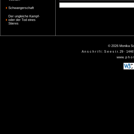
Schwangerschaft
Der ungleiche Kampf-
oder der Tod eines
Stieres
© 2026 Monika Sch
A n s c h r i f t : S e e s t r. 29 ·
www. p h o t 