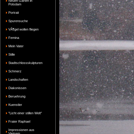
Neuen Garten in
Potsdam
Portrait
Spurensuche
VÃ¶gel wollen fliegen
Femina
Mein Vater
Stille
Stadtschlossskulpturen
Schmerz
Landschaften
Diakonissen
Beruehrung
Kuenstler
"Licht einer stillen Welt"
Frater Raphael
Impressionen aus
Vietnam