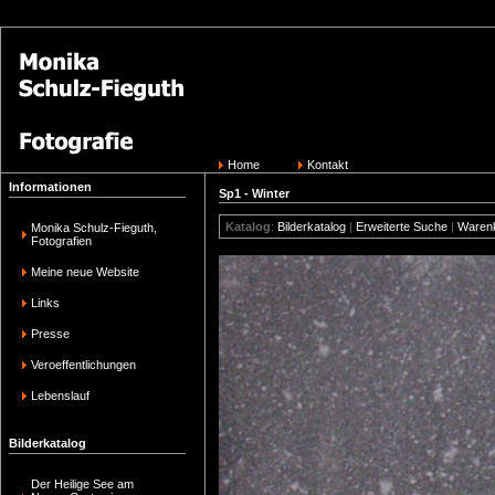
Home
Kontakt
Informationen
Sp1 - Winter
Katalog
:
Bilderkatalog
|
Erweiterte Suche
|
Waren
Monika Schulz-Fieguth,
Fotografien
Meine neue Website
Links
Presse
Veroeffentlichungen
Lebenslauf
Bilderkatalog
Der Heilige See am