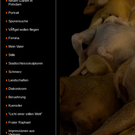
Neuen Garten in
Potsdam
Portrait
Spurensuche
VÃ¶gel wollen fliegen
Femina
Mein Vater
Stille
Stadtschlossskulpturen
Schmerz
Landschaften
Diakonissen
Beruehrung
Kuenstler
"Licht einer stillen Welt"
Frater Raphael
Impressionen aus
Vietnam