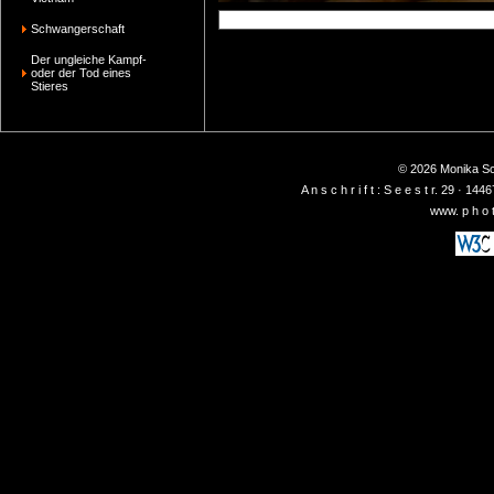
Schwangerschaft
Der ungleiche Kampf-
oder der Tod eines
Stieres
© 2026 Monika Sch
A n s c h r i f t : S e e s t r. 29 ·
www. p h o t 