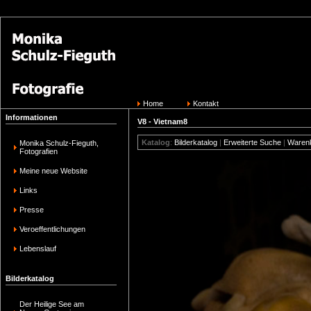
Home
Kontakt
Informationen
V8 - Vietnam8
Katalog
:
Bilderkatalog
|
Erweiterte Suche
|
Waren
Monika Schulz-Fieguth,
Fotografien
Meine neue Website
Links
Presse
Veroeffentlichungen
Lebenslauf
Bilderkatalog
Der Heilige See am