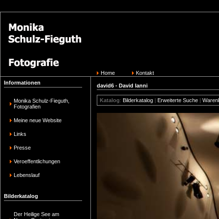
Home
Kontakt
Informationen
david6 - David Ianni
Katalog
:
Bilderkatalog
|
Erweiterte Suche
|
Waren
Monika Schulz-Fieguth,
Fotografien
Meine neue Website
Links
Presse
Veroeffentlichungen
Lebenslauf
Bilderkatalog
Der Heilige See am