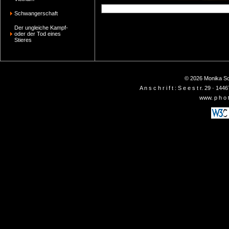
Schwangerschaft
Der ungleiche Kampf-
oder der Tod eines
Stieres
© 2026 Monika Sch
A n s c h r i f t : S e e s t r. 29 ·
www. p h o t 