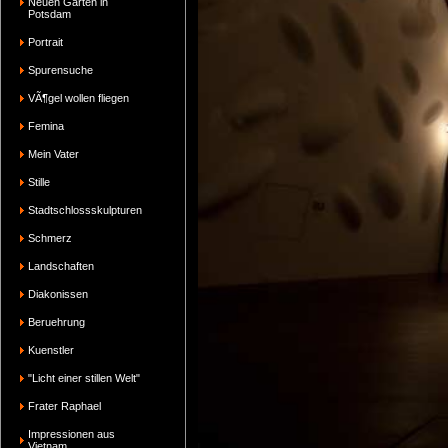
Neuen Garten in
Potsdam
Portrait
Spurensuche
VÃ¶gel wollen fliegen
Femina
Mein Vater
Stille
Stadtschlossskulpturen
Schmerz
Landschaften
Diakonissen
Beruehrung
Kuenstler
"Licht einer stillen Welt"
Frater Raphael
Impressionen aus
Vietnam