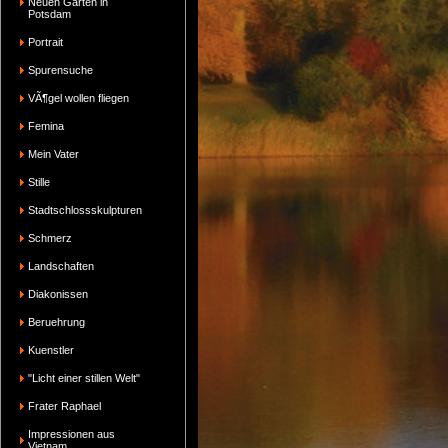
Neuen Garten in
Potsdam
Portrait
Spurensuche
VÃ¶gel wollen fliegen
Femina
Mein Vater
Stille
Stadtschlossskulpturen
Schmerz
Landschaften
Diakonissen
Beruehrung
Kuenstler
"Licht einer stillen Welt"
Frater Raphael
Impressionen aus
Vietnam