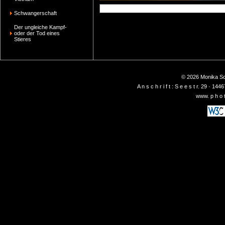
Schwangerschaft
Der ungleiche Kampf-
oder der Tod eines
Stieres
© 2026 Monika Sch
A n s c h r i f t : S e e s t r. 29 ·
www. p h o t 