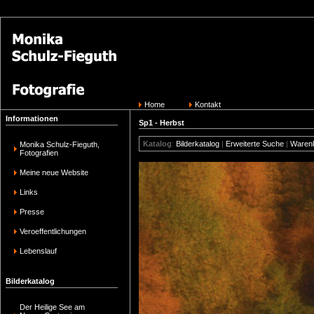
Home
Kontakt
Informationen
Sp1 - Herbst
Katalog
:
Bilderkatalog
|
Erweiterte Suche
|
Waren
Monika Schulz-Fieguth,
Fotografien
Meine neue Website
Links
Presse
Veroeffentlichungen
Lebenslauf
Bilderkatalog
Der Heilige See am