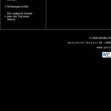
Schwangerschaft
Der ungleiche Kampf-
oder der Tod eines
Stieres
© 2026 Monika Sch
A n s c h r i f t : S e e s t r. 29 ·
www. p h o t 